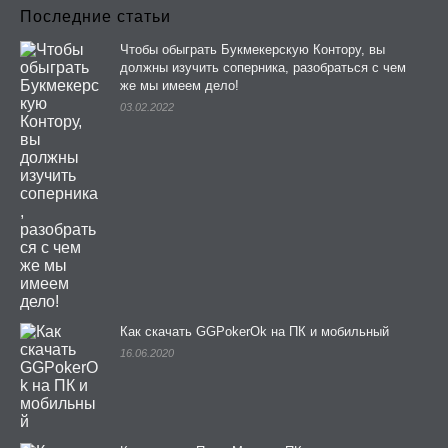
Последние статьи
Чтобы обыграть Букмекерскую Контору, вы
должны изучить соперника, разобраться с чем
же мы имеем дело!
03.02.2022
Как скачать GGPokerOk на ПК и мобильный
16.06.2020