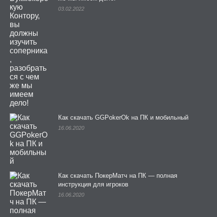
03.02.2022
Как скачать GGPokerOk на ПК и мобильный
16.06.2020
Как скачать ПокерМатч на ПК — полная
инструкция для игроков
16.06.2020