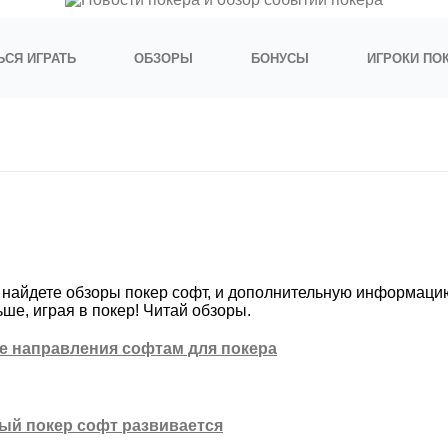
ЬСЯ ИГРАТЬ
ОБЗОРЫ
БОНУСЫ
ИГРОКИ ПО
 найдете обзоры покер софт, и дополнительную информаци
ше, играя в покер! Читай обзоры.
ое направления софтам для покера
рный покер софт развивается