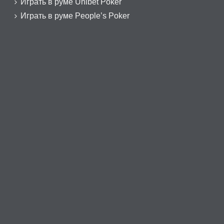
Играть в руме Unibet Poker
Играть в руме People’s Poker